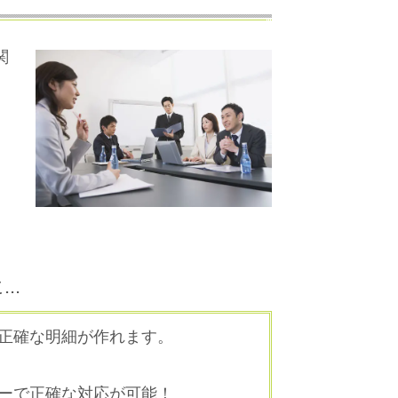
関
..
正確な明細が作れます。
ーで正確な対応が可能！