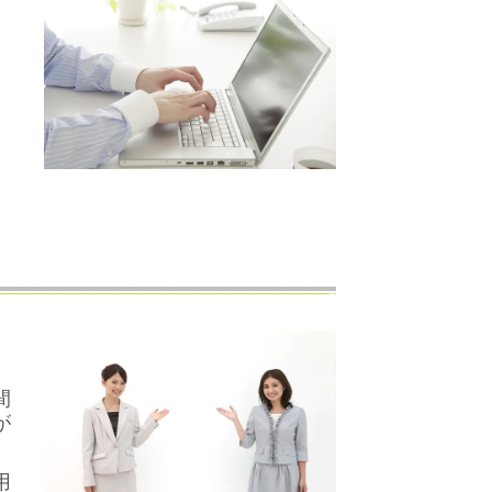
間
が
用