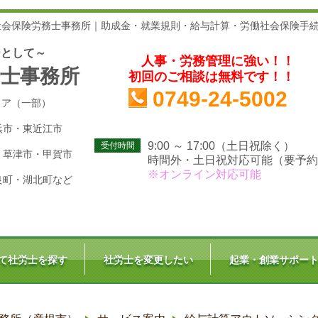
社会保険労務士事務所｜助成金・就業規則・給与計算・労働社会保険手
ーとして～
人事・労務管理に強い！！
士事務所
初回のご相談は無料です！！
0749-24-5002
リア（一部）
浜市・東近江市
9:00 ～ 17:00（土日祝除く）
受付時間
・草津市・甲賀市
時間外・土日祝対応可能（要予約
※オンライン対応可能
良町・湖北町
など
て社労士を探す
社労士を変更したい
起業・創業サポー