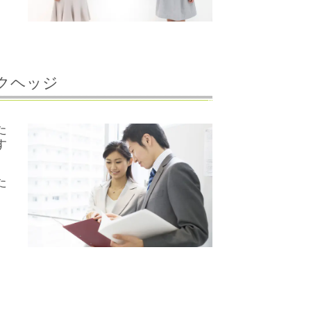
クヘッジ
た
す
た