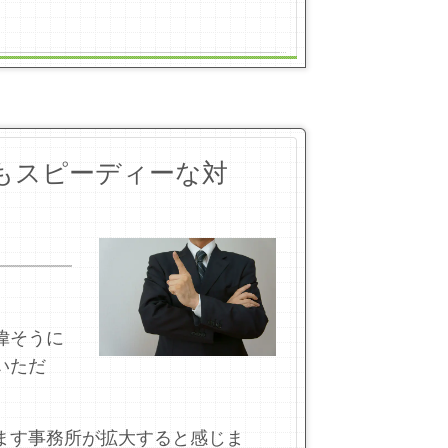
もスピーディーな対
。
偉そうに
いただ
ます事務所が拡大すると感じま