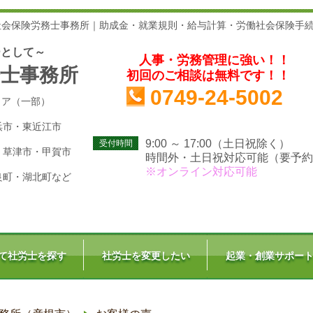
社会保険労務士事務所｜助成金・就業規則・給与計算・労働社会保険手
ーとして～
人事・労務管理に強い！！
士事務所
初回のご相談は無料です！！
0749-24-5002
リア（一部）
浜市・東近江市
9:00 ～ 17:00（土日祝除く）
受付時間
・草津市・甲賀市
時間外・土日祝対応可能（要予約
※オンライン対応可能
良町・湖北町
など
て社労士を探す
社労士を変更したい
起業・創業サポー