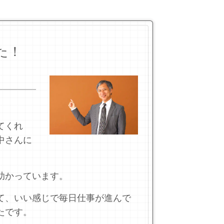
た！
。
てくれ
中さんに
助かっています。
て、いい感じで毎日仕事が進んで
たです。